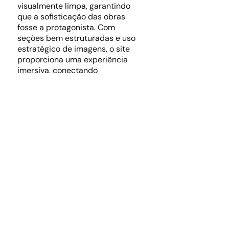
visualmente limpa, garantindo
que a sofisticação das obras
fosse a protagonista. Com
seções bem estruturadas e uso
estratégico de imagens, o site
proporciona uma experiência
imersiva, conectando
colecionadores a itens exclusivos
de forma ágil e segura.
Além da venda, o portal integra
canais de conteúdo e
newsletters, fortalecendo o
vínculo com o público. O
resultado é uma plataforma
robusta que consolida a
Cerulean no mercado de arte,
unindo a tradição das
antiguidades à modernidade de
uma experiência digital completa
e fluida.